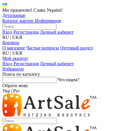
Ми працюємо! Слава Україні!
Детальніше
Каталог картин
Информация
Вход
Регистрация
Личный кабинет
RU
|
UKR
Корзина
О магазине
Частые вопросы
Оптовый раздел
RU
|
UKR
Мой аккаунт
Вход
Регистрация
Личный кабинет
Избранное
Поиск по каталогу
Что ищем?
Обрати мову
Укр
|
Рус