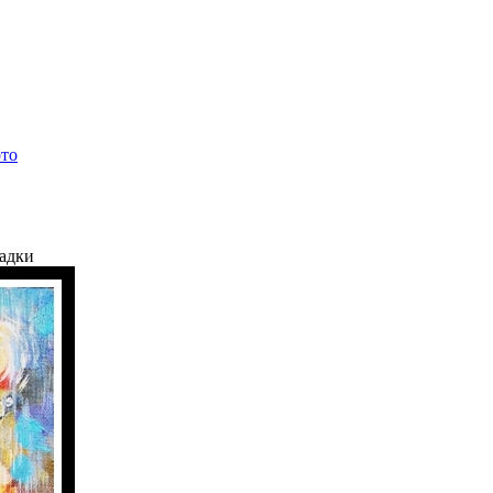
ото
ладки