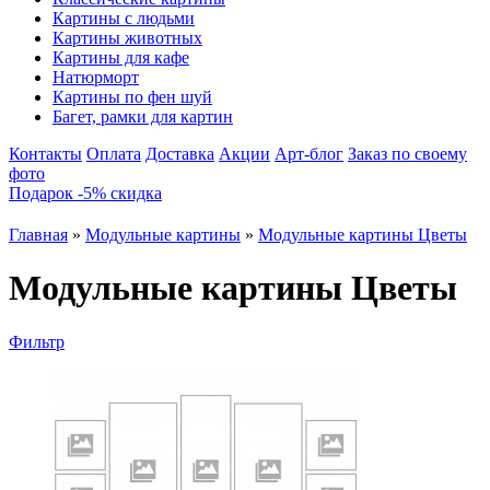
Картины с людьми
Картины животных
Картины для кафе
Натюрморт
Картины по фен шуй
Багет, рамки для картин
Контакты
Оплата
Доставка
Акции
Арт-блог
Заказ по своему
фото
Подарок -5% скидка
Главная
»
Модульные картины
»
Модульные картины Цветы
Модульные картины Цветы
Фильтр