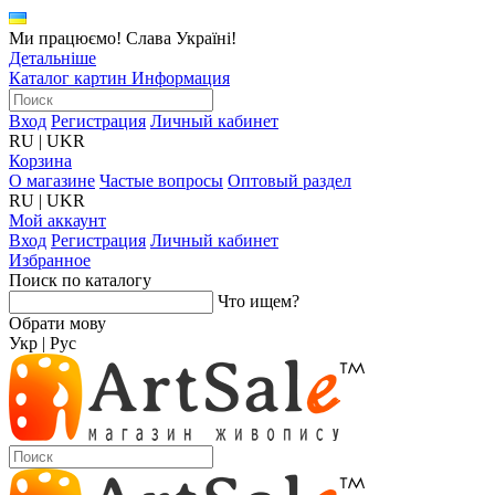
Ми працюємо! Слава Україні!
Детальніше
Каталог картин
Информация
Вход
Регистрация
Личный кабинет
RU
|
UKR
Корзина
О магазине
Частые вопросы
Оптовый раздел
RU
|
UKR
Мой аккаунт
Вход
Регистрация
Личный кабинет
Избранное
Поиск по каталогу
Что ищем?
Обрати мову
Укр
|
Рус