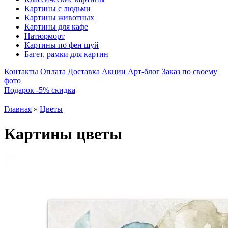
Картины с людьми
Картины животных
Картины для кафе
Натюрморт
Картины по фен шуй
Багет, рамки для картин
Контакты
Оплата
Доставка
Акции
Арт-блог
Заказ по своему
фото
Подарок -5% скидка
Главная
»
Цветы
Картины цветы