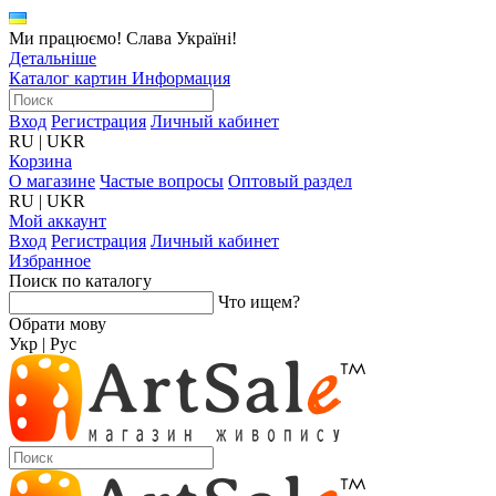
Ми працюємо! Слава Україні!
Детальніше
Каталог картин
Информация
Вход
Регистрация
Личный кабинет
RU
|
UKR
Корзина
О магазине
Частые вопросы
Оптовый раздел
RU
|
UKR
Мой аккаунт
Вход
Регистрация
Личный кабинет
Избранное
Поиск по каталогу
Что ищем?
Обрати мову
Укр
|
Рус