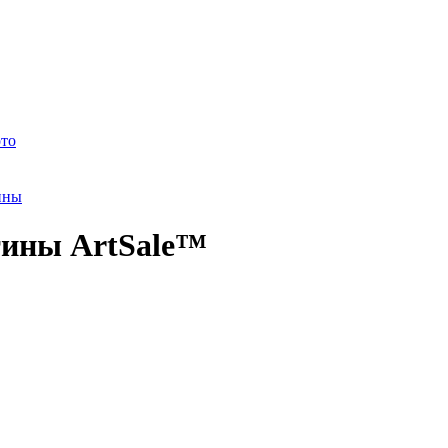
ото
ины
тины ArtSale™