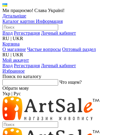
Ми працюємо! Слава Україні!
Детальніше
Каталог картин
Информация
Вход
Регистрация
Личный кабинет
RU
|
UKR
Корзина
О магазине
Частые вопросы
Оптовый раздел
RU
|
UKR
Мой аккаунт
Вход
Регистрация
Личный кабинет
Избранное
Поиск по каталогу
Что ищем?
Обрати мову
Укр
|
Рус