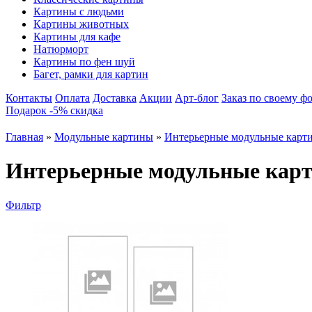
Картины с людьми
Картины животных
Картины для кафе
Натюрморт
Картины по фен шуй
Багет, рамки для картин
Контакты
Оплата
Доставка
Акции
Арт-блог
Заказ по своему ф
Подарок -5% скидка
Главная
»
Модульные картины
»
Интерьерные модульные карт
Интерьерные модульные кар
Фильтр