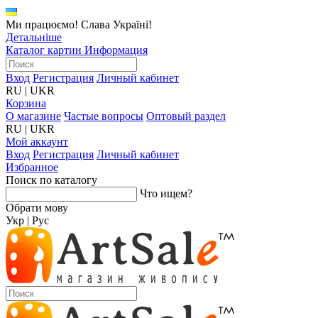
Ми працюємо! Слава Україні!
Детальніше
Каталог картин
Информация
Вход
Регистрация
Личный кабинет
RU
|
UKR
Корзина
О магазине
Частые вопросы
Оптовый раздел
RU
|
UKR
Мой аккаунт
Вход
Регистрация
Личный кабинет
Избранное
Поиск по каталогу
Что ищем?
Обрати мову
Укр
|
Рус