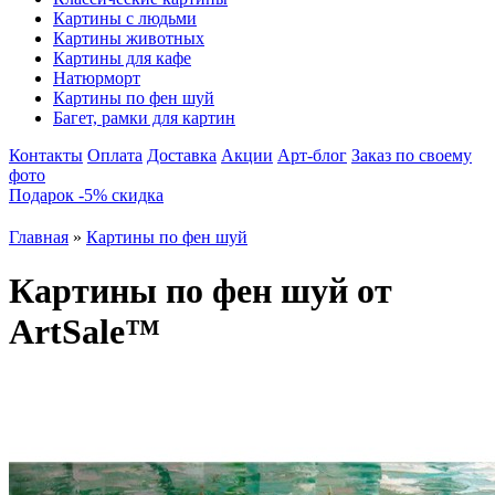
Картины с людьми
Картины животных
Картины для кафе
Натюрморт
Картины по фен шуй
Багет, рамки для картин
Контакты
Оплата
Доставка
Акции
Арт-блог
Заказ по своему
фото
Подарок -5% скидка
Главная
»
Картины по фен шуй
Картины по фен шуй от
ArtSale™