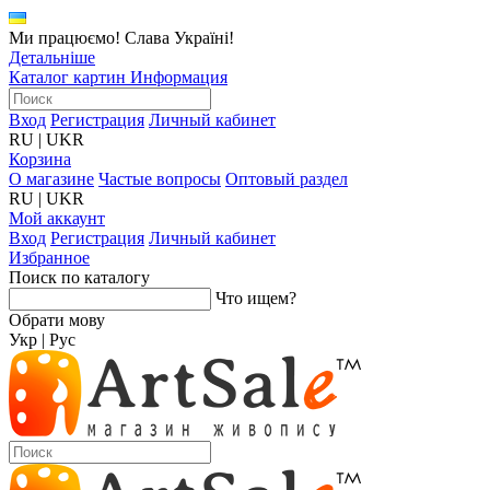
Ми працюємо! Слава Україні!
Детальніше
Каталог картин
Информация
Вход
Регистрация
Личный кабинет
RU
|
UKR
Корзина
О магазине
Частые вопросы
Оптовый раздел
RU
|
UKR
Мой аккаунт
Вход
Регистрация
Личный кабинет
Избранное
Поиск по каталогу
Что ищем?
Обрати мову
Укр
|
Рус