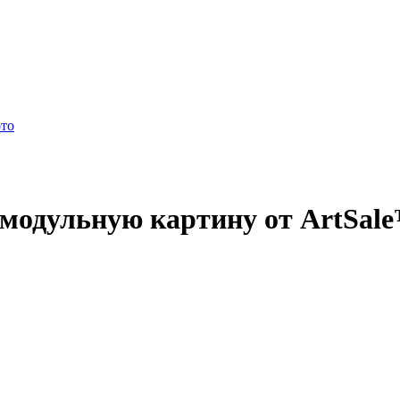
ото
 модульную картину от ArtSal