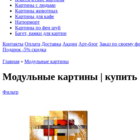
Картины с людьми
Картины животных
Картины для кафе
Натюрморт
Картины по фен шуй
Багет, рамки для картин
Контакты
Оплата
Доставка
Акции
Арт-блог
Заказ по своему ф
Подарок -5% скидка
Главная
»
Модульные картины
Модульные картины | купить
Фильтр