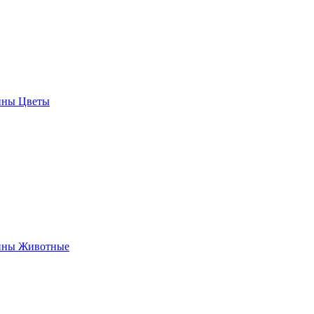
ины Цветы
ины Животные