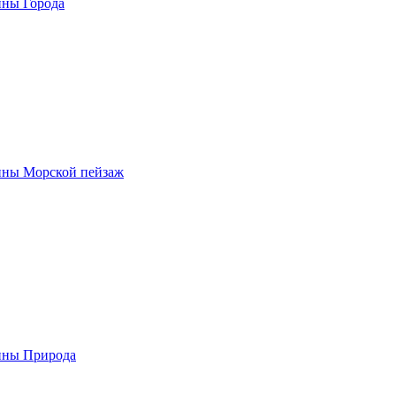
ины Города
ины Морской пейзаж
ины Природа