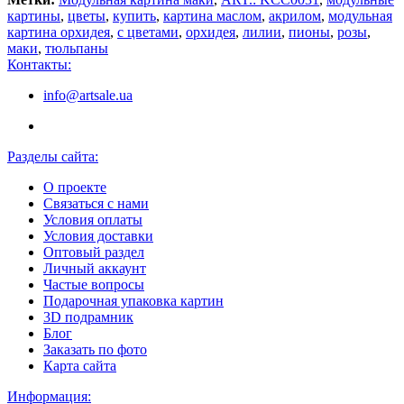
картины
,
цветы
,
купить
,
картина маслом
,
акрилом
,
модульная
картина орхидея
,
с цветами
,
орхидея
,
лилии
,
пионы
,
розы
,
маки
,
тюльпаны
Контакты:
info@artsale.ua
Разделы сайта:
О проекте
Связаться с нами
Условия оплаты
Условия доставки
Оптовый раздел
Личный аккаунт
Частые вопросы
Подарочная упаковка картин
3D подрамник
Блог
Заказать по фото
Карта сайта
Информация: