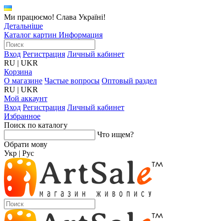
Ми працюємо! Слава Україні!
Детальніше
Каталог картин
Информация
Вход
Регистрация
Личный кабинет
RU
|
UKR
Корзина
О магазине
Частые вопросы
Оптовый раздел
RU
|
UKR
Мой аккаунт
Вход
Регистрация
Личный кабинет
Избранное
Поиск по каталогу
Что ищем?
Обрати мову
Укр
|
Рус