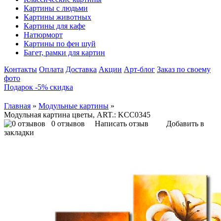
Картины с людьми
Картины животных
Картины для кафе
Натюрморт
Картины по фен шуй
Багет, рамки для картин
Контакты
Оплата
Доставка
Акции
Арт-блог
Заказ по своему
фото
Подарок -5% скидка
Главная
»
Модульные картины
»
Модульная картина цветы, ART.: KCC0345
0 отзывов
Написать отзыв
Добавить в
закладки