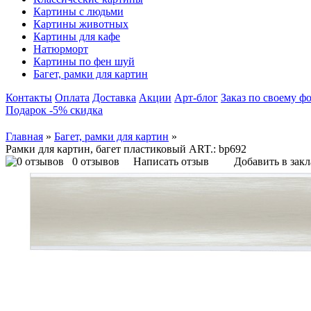
Картины с людьми
Картины животных
Картины для кафе
Натюрморт
Картины по фен шуй
Багет, рамки для картин
Контакты
Оплата
Доставка
Акции
Арт-блог
Заказ по своему ф
Подарок -5% скидка
Главная
»
Багет, рамки для картин
»
Рамки для картин, багет пластиковый ART.: bp692
0 отзывов
Написать отзыв
Добавить в зак