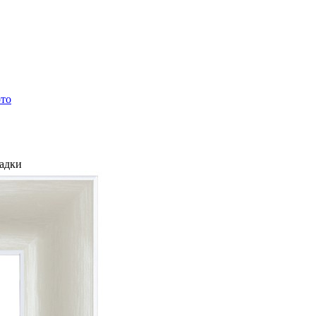
ото
ладки