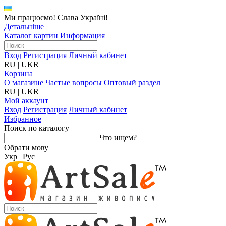
Ми працюємо! Слава Україні!
Детальніше
Каталог картин
Информация
Вход
Регистрация
Личный кабинет
RU
|
UKR
Корзина
О магазине
Частые вопросы
Оптовый раздел
RU
|
UKR
Мой аккаунт
Вход
Регистрация
Личный кабинет
Избранное
Поиск по каталогу
Что ищем?
Обрати мову
Укр
|
Рус