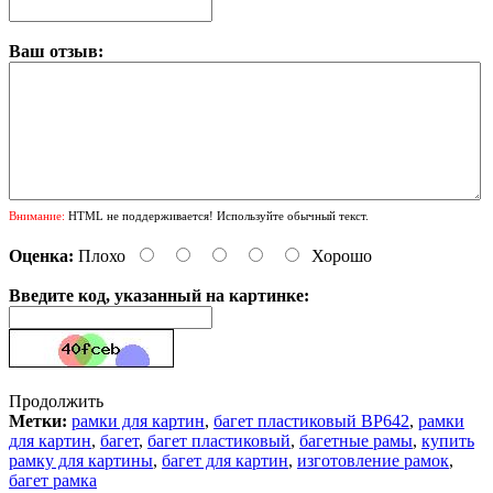
Ваш отзыв:
Внимание:
HTML не поддерживается! Используйте обычный текст.
Оценка:
Плохо
Хорошо
Введите код, указанный на картинке:
Продолжить
Метки:
рамки для картин
,
багет пластиковый BP642
,
рамки
для картин
,
багет
,
багет пластиковый
,
багетные рамы
,
купить
рамку для картины
,
багет для картин
,
изготовление рамок
,
багет рамка