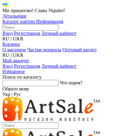
Ми працюємо! Слава Україні!
Детальніше
Каталог картин
Информация
Вход
Регистрация
Личный кабинет
RU
|
UKR
Корзина
О магазине
Частые вопросы
Оптовый раздел
RU
|
UKR
Мой аккаунт
Вход
Регистрация
Личный кабинет
Избранное
Поиск по каталогу
Что ищем?
Обрати мову
Укр
|
Рус