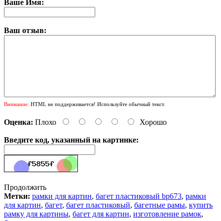
Ваше Имя:
Ваш отзыв:
Внимание:
HTML не поддерживается! Используйте обычный текст.
Оценка:
Плохо
Хорошо
Введите код, указанный на картинке:
Продолжить
Метки:
рамки для картин
,
багет пластиковый bp673
,
рамки
для картин
,
багет
,
багет пластиковый
,
багетные рамы
,
купить
рамку для картины
,
багет для картин
,
изготовление рамок
,