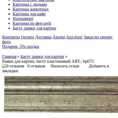
Картины с людьми
Картины животных
Картины для кафе
Натюрморт
Картины по фен шуй
Багет, рамки для картин
Контакты
Оплата
Доставка
Акции
Арт-блог
Заказ по своему
фото
Подарок -5% скидка
Главная
»
Багет, рамки для картин
»
Рамки для картин, багет пластиковый ART.: bp673
0 отзывов
Написать отзыв
Добавить в
закладки