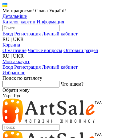
Ми працюємо! Слава Україні!
Детальніше
Каталог картин
Информация
Вход
Регистрация
Личный кабинет
RU
|
UKR
Корзина
О магазине
Частые вопросы
Оптовый раздел
RU
|
UKR
Мой аккаунт
Вход
Регистрация
Личный кабинет
Избранное
Поиск по каталогу
Что ищем?
Обрати мову
Укр
|
Рус