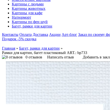
Картины с людьми
Картины животных
Картины для кафе
Натюрморт
Картины по фен шуй
Багет, рамки для картин
Контакты
Оплата
Доставка
Акции
Арт-блог
Заказ по своему ф
Подарок -5% скидка
Главная
»
Багет, рамки для картин
»
Рамки для картин, багет пластиковый ART.: bp733
0 отзывов
Написать отзыв
Добавить в зак