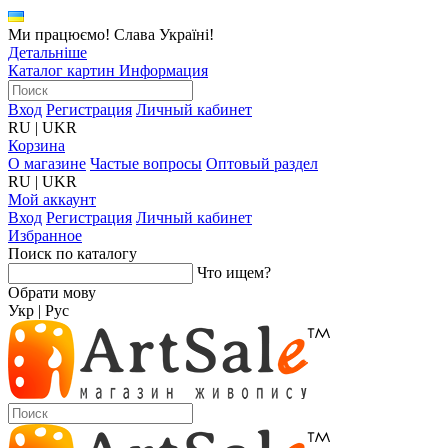
Ми працюємо! Слава Україні!
Детальніше
Каталог картин
Информация
Вход
Регистрация
Личный кабинет
RU
|
UKR
Корзина
О магазине
Частые вопросы
Оптовый раздел
RU
|
UKR
Мой аккаунт
Вход
Регистрация
Личный кабинет
Избранное
Поиск по каталогу
Что ищем?
Обрати мову
Укр
|
Рус