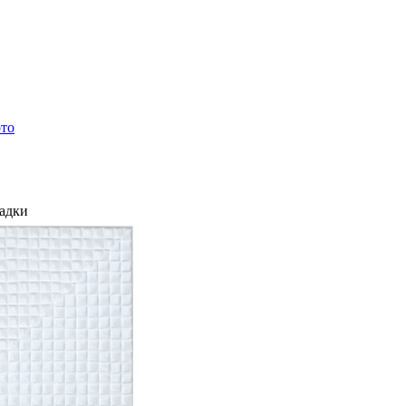
ото
ладки