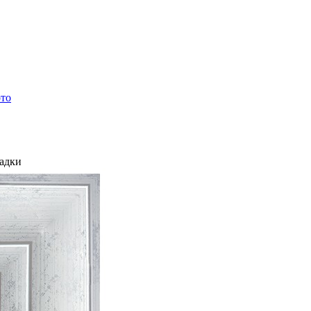
ото
ладки