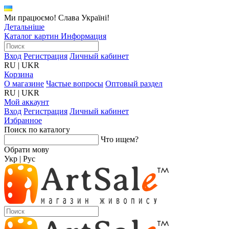
Ми працюємо! Слава Україні!
Детальніше
Каталог картин
Информация
Вход
Регистрация
Личный кабинет
RU
|
UKR
Корзина
О магазине
Частые вопросы
Оптовый раздел
RU
|
UKR
Мой аккаунт
Вход
Регистрация
Личный кабинет
Избранное
Поиск по каталогу
Что ищем?
Обрати мову
Укр
|
Рус