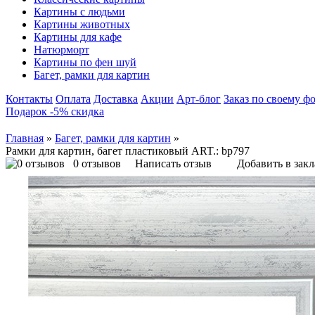
Картины с людьми
Картины животных
Картины для кафе
Натюрморт
Картины по фен шуй
Багет, рамки для картин
Контакты
Оплата
Доставка
Акции
Арт-блог
Заказ по своему ф
Подарок -5% скидка
Главная
»
Багет, рамки для картин
»
Рамки для картин, багет пластиковый ART.: bp797
0 отзывов
Написать отзыв
Добавить в зак