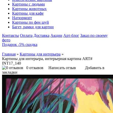
Картины с людьми
Картины животных
Картины для кафе
Натюрморт
Картины по фен шуй
Багет, рамки для картин
Контакты
Оплата
Доставка
Акции
Арт-блог
Заказ по своему
фото
Подарок -5% скидка
Главная
»
Картины для интерьера
»
Картины для интерьера, интерьерная картина ART#
INT17_140
0 отзывов
Написать отзыв
Добавить в
закладки