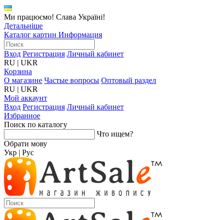
Ми працюємо! Слава Україні!
Детальніше
Каталог картин
Информация
Вход
Регистрация
Личный кабинет
RU
|
UKR
Корзина
О магазине
Частые вопросы
Оптовый раздел
RU
|
UKR
Мой аккаунт
Вход
Регистрация
Личный кабинет
Избранное
Поиск по каталогу
Что ищем?
Обрати мову
Укр
|
Рус