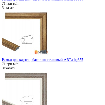
71 грн м/п
Заказать
Рамки для картин, багет пластиковый ART.: bp655
71 грн м/п
Заказать