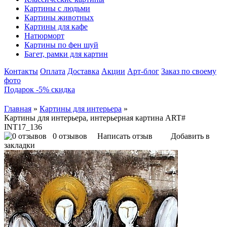
Картины с людьми
Картины животных
Картины для кафе
Натюрморт
Картины по фен шуй
Багет, рамки для картин
Контакты
Оплата
Доставка
Акции
Арт-блог
Заказ по своему
фото
Подарок -5% скидка
Главная
»
Картины для интерьера
»
Картины для интерьера, интерьерная картина ART#
INT17_136
0 отзывов
Написать отзыв
Добавить в
закладки