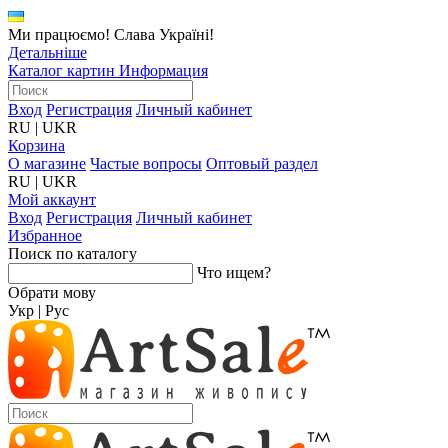
Ми працюємо! Слава Україні!
Детальніше
Каталог картин
Информация
Вход
Регистрация
Личный кабинет
RU
|
UKR
Корзина
О магазине
Частые вопросы
Оптовый раздел
RU
|
UKR
Мой аккаунт
Вход
Регистрация
Личный кабинет
Избранное
Поиск по каталогу
Что ищем?
Обрати мову
Укр
|
Рус