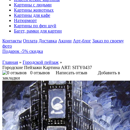
Картины с людьми
Картины животных
Картины для кафе
Натюрморт
Картины по фен шуй
Багет, рамки для картин
Контакты
Оплата
Доставка
Акции
Арт-блог
Заказ по своему
фото
Подарок -5% скидка
Главная
»
Городской пейзаж
»
Городские Пейзажи Картина ART: SITY0437
0 отзывов
Написать отзыв
Добавить в
закладки