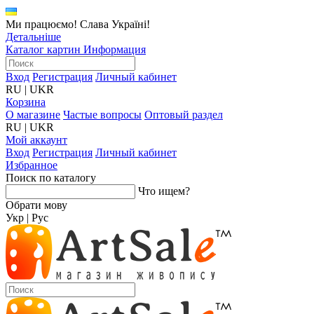
Ми працюємо! Слава Україні!
Детальніше
Каталог картин
Информация
Вход
Регистрация
Личный кабинет
RU
|
UKR
Корзина
О магазине
Частые вопросы
Оптовый раздел
RU
|
UKR
Мой аккаунт
Вход
Регистрация
Личный кабинет
Избранное
Поиск по каталогу
Что ищем?
Обрати мову
Укр
|
Рус