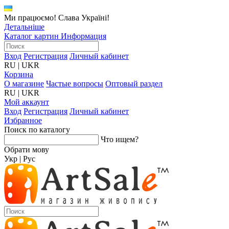
Ми працюємо! Слава Україні!
Детальніше
Каталог картин
Информация
Вход
Регистрация
Личный кабинет
RU
|
UKR
Корзина
О магазине
Частые вопросы
Оптовый раздел
RU
|
UKR
Мой аккаунт
Вход
Регистрация
Личный кабинет
Избранное
Поиск по каталогу
Что ищем?
Обрати мову
Укр
|
Рус