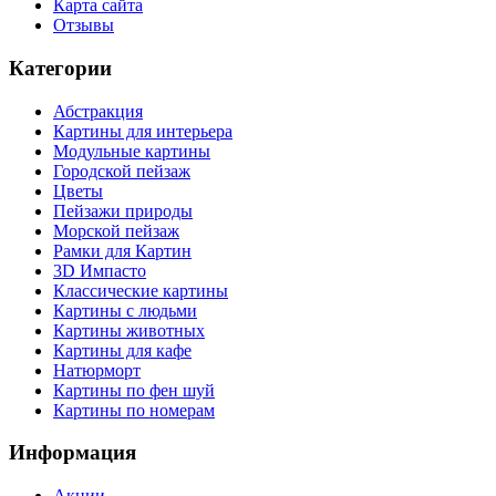
Карта сайта
Отзывы
Категории
Абстракция
Картины для интерьера
Модульные картины
Городской пейзаж
Цветы
Пейзажи природы
Морской пейзаж
Рамки для Картин
3D Импасто
Классические картины
Картины с людьми
Картины животных
Картины для кафе
Натюрморт
Картины по фен шуй
Картины по номерам
Информация
Акции