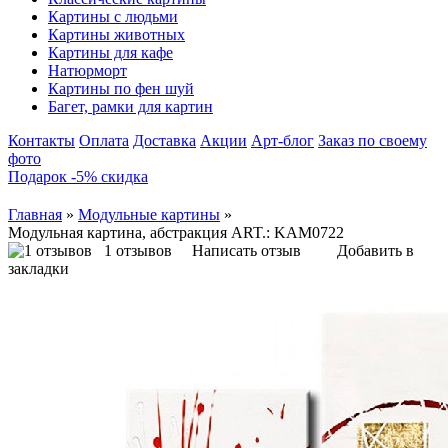
Картины с людьми
Картины животных
Картины для кафе
Натюрморт
Картины по фен шуй
Багет, рамки для картин
Контакты
Оплата
Доставка
Акции
Арт-блог
Заказ по своему
фото
Подарок -5% скидка
Главная
»
Модульные картины
»
Модульная картина, абстракция ART.: KAM0722
1 отзывов
Написать отзыв
Добавить в
закладки