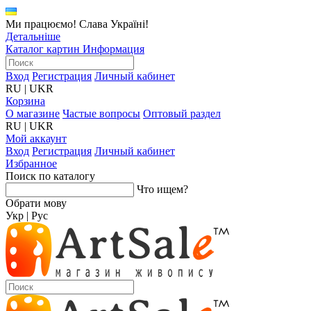
Ми працюємо! Слава Україні!
Детальніше
Каталог картин
Информация
Вход
Регистрация
Личный кабинет
RU
|
UKR
Корзина
О магазине
Частые вопросы
Оптовый раздел
RU
|
UKR
Мой аккаунт
Вход
Регистрация
Личный кабинет
Избранное
Поиск по каталогу
Что ищем?
Обрати мову
Укр
|
Рус