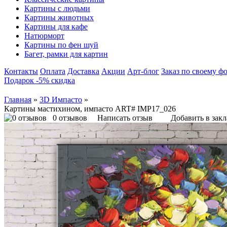
Картины с людьми
Картины животных
Картины для кафе
Натюрморт
Картины по фен шуй
Багет, рамки для картин
Контакты
Оплата
Доставка
Акции
Арт-блог
Заказ по своему ф
Подарок -5% скидка
Главная
»
3D Импасто
»
Картины мастихином, импасто ART# IMP17_026
0 отзывов
Написать отзыв
Добавить в зак