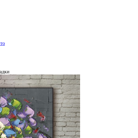
ото
ладки