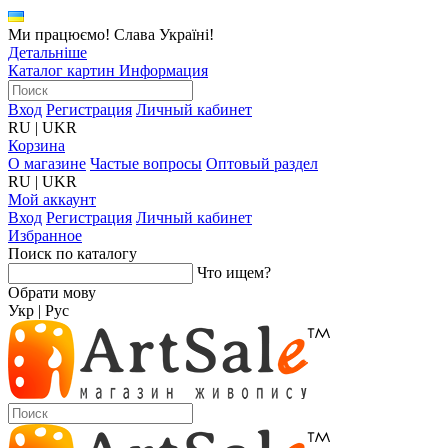
Ми працюємо! Слава Україні!
Детальніше
Каталог картин
Информация
Вход
Регистрация
Личный кабинет
RU
|
UKR
Корзина
О магазине
Частые вопросы
Оптовый раздел
RU
|
UKR
Мой аккаунт
Вход
Регистрация
Личный кабинет
Избранное
Поиск по каталогу
Что ищем?
Обрати мову
Укр
|
Рус