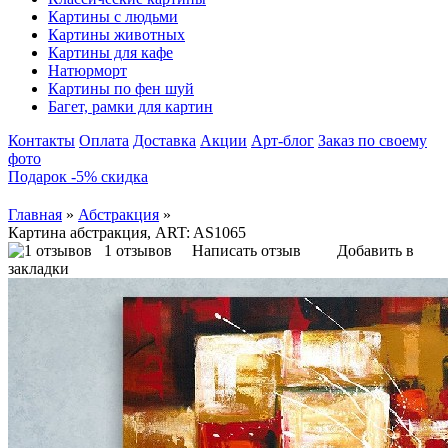
Картины с людьми
Картины животных
Картины для кафе
Натюрморт
Картины по фен шуй
Багет, рамки для картин
Контакты
Оплата
Доставка
Акции
Арт-блог
Заказ по своему
фото
Подарок -5% скидка
Главная
»
Абстракция
»
Картина абстракция, ART: AS1065
1 отзывов
Написать отзыв
Добавить в
закладки