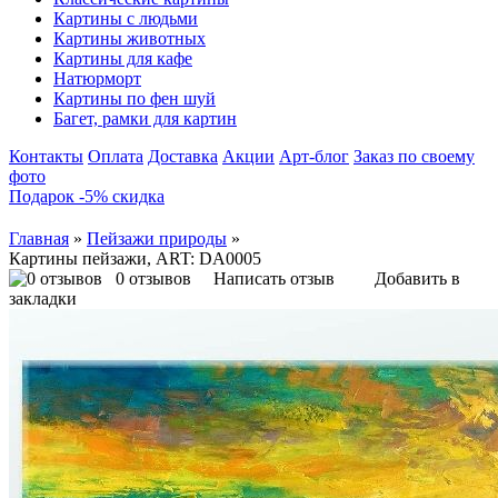
Картины с людьми
Картины животных
Картины для кафе
Натюрморт
Картины по фен шуй
Багет, рамки для картин
Контакты
Оплата
Доставка
Акции
Арт-блог
Заказ по своему
фото
Подарок -5% скидка
Главная
»
Пейзажи природы
»
Картины пейзажи, ART: DA0005
0 отзывов
Написать отзыв
Добавить в
закладки