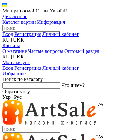
Ми працюємо! Слава Україні!
Детальніше
Каталог картин
Информация
Вход
Регистрация
Личный кабинет
RU
|
UKR
Корзина
О магазине
Частые вопросы
Оптовый раздел
RU
|
UKR
Мой аккаунт
Вход
Регистрация
Личный кабинет
Избранное
Поиск по каталогу
Что ищем?
Обрати мову
Укр
|
Рус