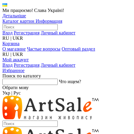
Ми працюємо! Слава Україні!
Детальніше
Каталог картин
Информация
Вход
Регистрация
Личный кабинет
RU
|
UKR
Корзина
О магазине
Частые вопросы
Оптовый раздел
RU
|
UKR
Мой аккаунт
Вход
Регистрация
Личный кабинет
Избранное
Поиск по каталогу
Что ищем?
Обрати мову
Укр
|
Рус