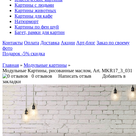
Картины с людьми
Картины животных
Картины для кафе
Натюрморт
Картины по фен шуй
Багет, рамки для картин
Контакты
Оплата
Доставка
Акции
Арт-блог
Заказ по своему
фото
Подарок -5% скидка
Главная
»
Модульные картины
»
Модульные Картины, рисованные маслом, Art. MKR17_3_031
0 отзывов
Написать отзыв
Добавить в
закладки