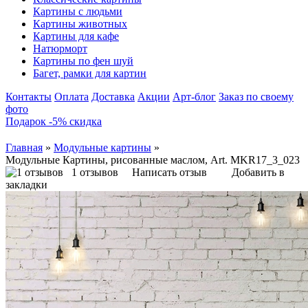
Картины с людьми
Картины животных
Картины для кафе
Натюрморт
Картины по фен шуй
Багет, рамки для картин
Контакты
Оплата
Доставка
Акции
Арт-блог
Заказ по своему
фото
Подарок -5% скидка
Главная
»
Модульные картины
»
Модульные Картины, рисованные маслом, Art. MKR17_3_023
1 отзывов
Написать отзыв
Добавить в
закладки