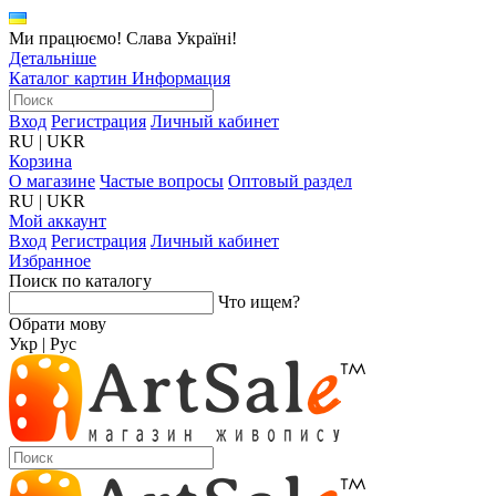
Ми працюємо! Слава Україні!
Детальніше
Каталог картин
Информация
Вход
Регистрация
Личный кабинет
RU
|
UKR
Корзина
О магазине
Частые вопросы
Оптовый раздел
RU
|
UKR
Мой аккаунт
Вход
Регистрация
Личный кабинет
Избранное
Поиск по каталогу
Что ищем?
Обрати мову
Укр
|
Рус