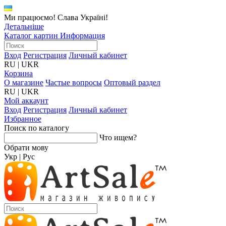
Ми працюємо! Слава Україні!
Детальніше
Каталог картин
Информация
Вход
Регистрация
Личный кабинет
RU
|
UKR
Корзина
О магазине
Частые вопросы
Оптовый раздел
RU
|
UKR
Мой аккаунт
Вход
Регистрация
Личный кабинет
Избранное
Поиск по каталогу
Что ищем?
Обрати мову
Укр
|
Рус