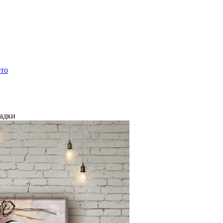
ото
ладки