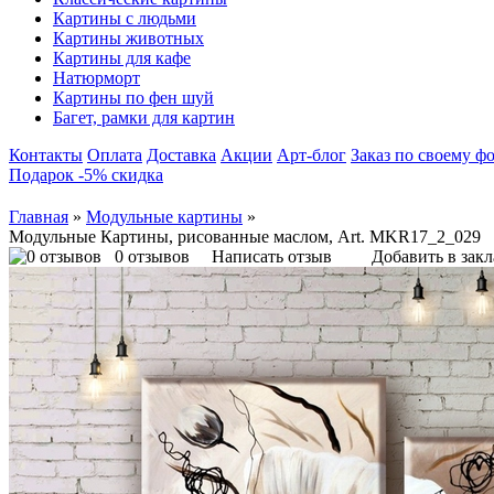
Картины с людьми
Картины животных
Картины для кафе
Натюрморт
Картины по фен шуй
Багет, рамки для картин
Контакты
Оплата
Доставка
Акции
Арт-блог
Заказ по своему ф
Подарок -5% скидка
Главная
»
Модульные картины
»
Модульные Картины, рисованные маслом, Art. MKR17_2_029
0 отзывов
Написать отзыв
Добавить в зак