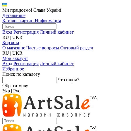
Ми працюємо! Слава Україні!
Детальніше
Каталог картин
Информация
Вход
Регистрация
Личный кабинет
RU
|
UKR
Корзина
О магазине
Частые вопросы
Оптовый раздел
RU
|
UKR
Мой аккаунт
Вход
Регистрация
Личный кабинет
Избранное
Поиск по каталогу
Что ищем?
Обрати мову
Укр
|
Рус