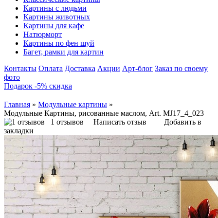
Картины с людьми
Картины животных
Картины для кафе
Натюрморт
Картины по фен шуй
Багет, рамки для картин
Контакты
Оплата
Доставка
Акции
Арт-блог
Заказ по своему
фото
Подарок -5% скидка
Главная
»
Модульные картины
»
Модульные Картины, рисованные маслом, Art. MJ17_4_023
1 отзывов
Написать отзыв
Добавить в
закладки