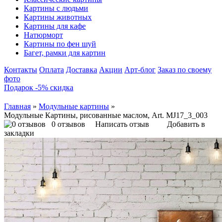
Картины с людьми
Картины животных
Картины для кафе
Натюрморт
Картины по фен шуй
Багет, рамки для картин
Контакты
Оплата
Доставка
Акции
Арт-блог
Заказ по своему
фото
Подарок -5% скидка
Главная
»
Модульные картины
»
Модульные Картины, рисованные маслом, Art. MJ17_3_003
0 отзывов
Написать отзыв
Добавить в
закладки