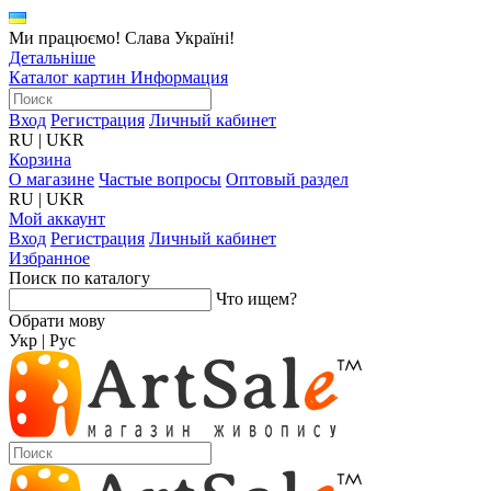
Ми працюємо! Слава Україні!
Детальніше
Каталог картин
Информация
Вход
Регистрация
Личный кабинет
RU
|
UKR
Корзина
О магазине
Частые вопросы
Оптовый раздел
RU
|
UKR
Мой аккаунт
Вход
Регистрация
Личный кабинет
Избранное
Поиск по каталогу
Что ищем?
Обрати мову
Укр
|
Рус