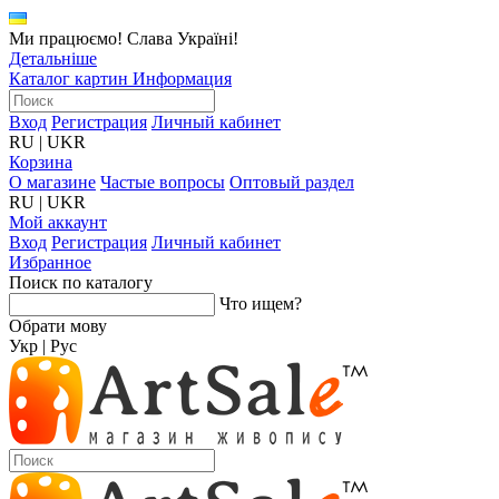
Ми працюємо! Слава Україні!
Детальніше
Каталог картин
Информация
Вход
Регистрация
Личный кабинет
RU
|
UKR
Корзина
О магазине
Частые вопросы
Оптовый раздел
RU
|
UKR
Мой аккаунт
Вход
Регистрация
Личный кабинет
Избранное
Поиск по каталогу
Что ищем?
Обрати мову
Укр
|
Рус