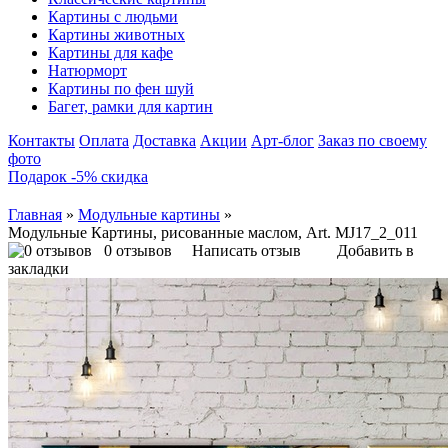
Картины с людьми
Картины животных
Картины для кафе
Натюрморт
Картины по фен шуй
Багет, рамки для картин
Контакты
Оплата
Доставка
Акции
Арт-блог
Заказ по своему
фото
Подарок -5% скидка
Главная
»
Модульные картины
»
Модульные Картины, рисованные маслом, Art. MJ17_2_011
0 отзывов
Написать отзыв
Добавить в
закладки