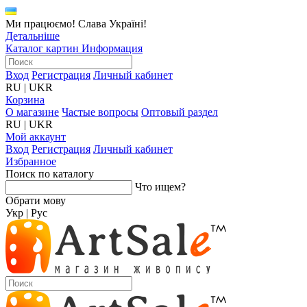
Ми працюємо! Слава Україні!
Детальніше
Каталог картин
Информация
Вход
Регистрация
Личный кабинет
RU
|
UKR
Корзина
О магазине
Частые вопросы
Оптовый раздел
RU
|
UKR
Мой аккаунт
Вход
Регистрация
Личный кабинет
Избранное
Поиск по каталогу
Что ищем?
Обрати мову
Укр
|
Рус