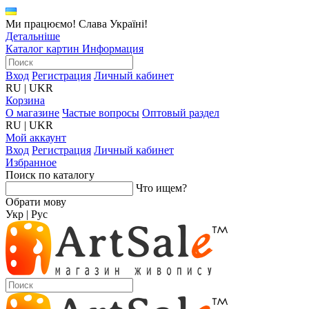
Ми працюємо! Слава Україні!
Детальніше
Каталог картин
Информация
Вход
Регистрация
Личный кабинет
RU
|
UKR
Корзина
О магазине
Частые вопросы
Оптовый раздел
RU
|
UKR
Мой аккаунт
Вход
Регистрация
Личный кабинет
Избранное
Поиск по каталогу
Что ищем?
Обрати мову
Укр
|
Рус