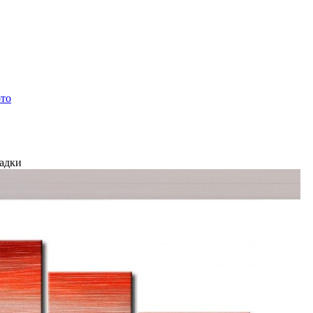
ото
ладки