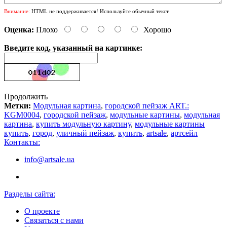
Внимание:
HTML не поддерживается! Используйте обычный текст.
Оценка:
Плохо
Хорошо
Введите код, указанный на картинке:
Продолжить
Метки:
Модульная картина
,
городской пейзаж ART.:
KGM0004
,
городской пейзаж
,
модульные картины
,
модульная
картина
,
купить модульную картину
,
модульные картины
купить
,
город
,
уличный пейзаж
,
купить
,
artsale
,
артсейл
Контакты:
info@artsale.ua
Разделы сайта:
О проекте
Связаться с нами