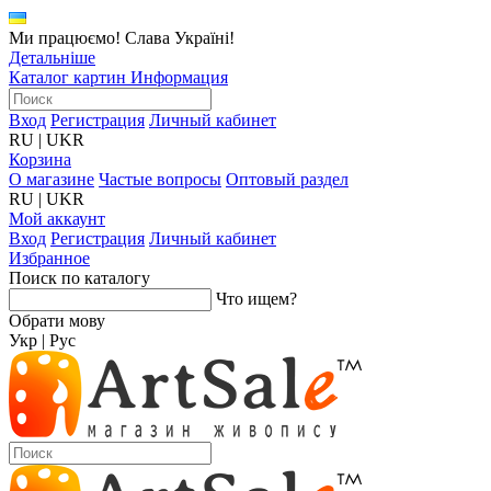
Ми працюємо! Слава Україні!
Детальніше
Каталог картин
Информация
Вход
Регистрация
Личный кабинет
RU
|
UKR
Корзина
О магазине
Частые вопросы
Оптовый раздел
RU
|
UKR
Мой аккаунт
Вход
Регистрация
Личный кабинет
Избранное
Поиск по каталогу
Что ищем?
Обрати мову
Укр
|
Рус