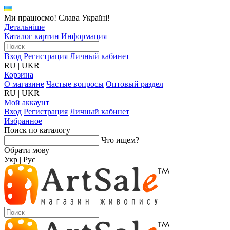
Ми працюємо! Слава Україні!
Детальніше
Каталог картин
Информация
Вход
Регистрация
Личный кабинет
RU
|
UKR
Корзина
О магазине
Частые вопросы
Оптовый раздел
RU
|
UKR
Мой аккаунт
Вход
Регистрация
Личный кабинет
Избранное
Поиск по каталогу
Что ищем?
Обрати мову
Укр
|
Рус