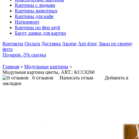
Картины с людьми
Картины животных
Картины для кафе
Натюрморт
Картины по фен шуй
Багет, рамки для картин
Контакты
Оплата
Доставка
Акции
Арт-блог
Заказ по своему
фото
Подарок -5% скидка
Главная
»
Модульные картины
»
Модульная картина цветы, ART.: KCC0260
0 отзывов
Написать отзыв
Добавить в
закладки