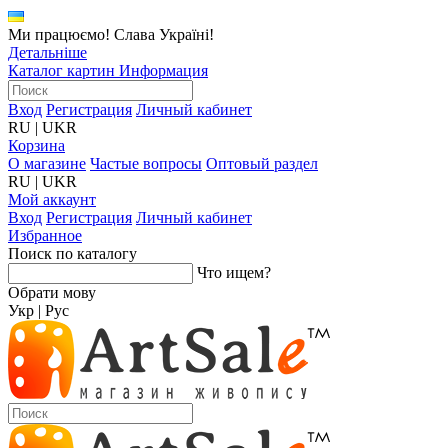
Ми працюємо! Слава Україні!
Детальніше
Каталог картин
Информация
Вход
Регистрация
Личный кабинет
RU
|
UKR
Корзина
О магазине
Частые вопросы
Оптовый раздел
RU
|
UKR
Мой аккаунт
Вход
Регистрация
Личный кабинет
Избранное
Поиск по каталогу
Что ищем?
Обрати мову
Укр
|
Рус