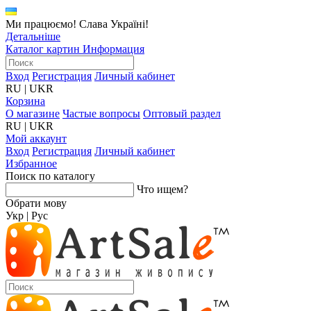
Ми працюємо! Слава Україні!
Детальніше
Каталог картин
Информация
Вход
Регистрация
Личный кабинет
RU
|
UKR
Корзина
О магазине
Частые вопросы
Оптовый раздел
RU
|
UKR
Мой аккаунт
Вход
Регистрация
Личный кабинет
Избранное
Поиск по каталогу
Что ищем?
Обрати мову
Укр
|
Рус