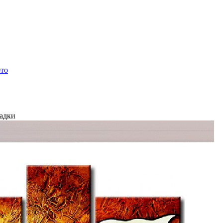
ото
ладки