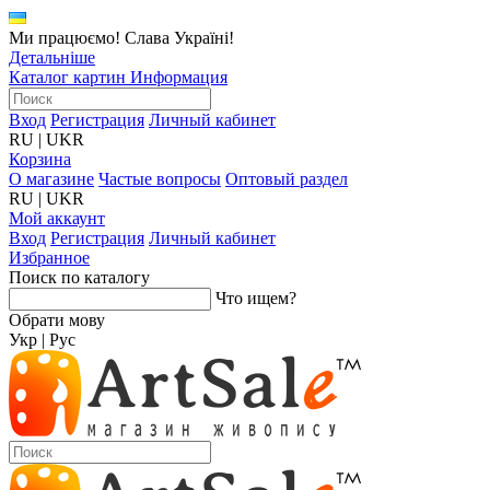
Ми працюємо! Слава Україні!
Детальніше
Каталог картин
Информация
Вход
Регистрация
Личный кабинет
RU
|
UKR
Корзина
О магазине
Частые вопросы
Оптовый раздел
RU
|
UKR
Мой аккаунт
Вход
Регистрация
Личный кабинет
Избранное
Поиск по каталогу
Что ищем?
Обрати мову
Укр
|
Рус