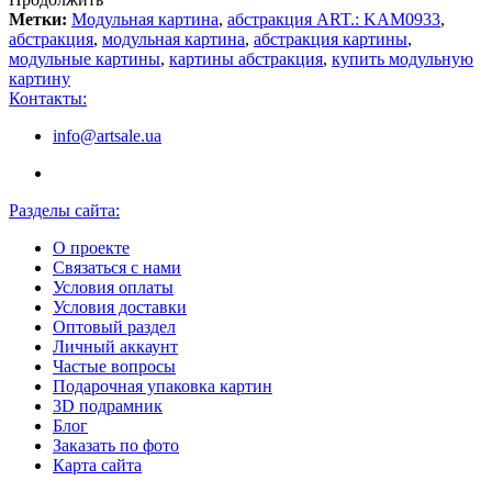
Метки:
Модульная картина
,
абстракция ART.: KAM0933
,
абстракция
,
модульная картина
,
абстракция картины
,
модульные картины
,
картины абстракция
,
купить модульную
картину
Контакты:
info@artsale.ua
Разделы сайта:
О проекте
Связаться с нами
Условия оплаты
Условия доставки
Оптовый раздел
Личный аккаунт
Частые вопросы
Подарочная упаковка картин
3D подрамник
Блог
Заказать по фото
Карта сайта