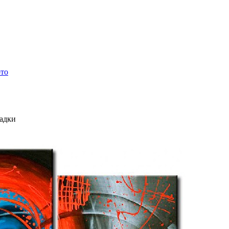
ото
ладки