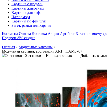
Картины с людьми
Картины животных
Картины для кафе
Натюрморт
Картины по фен шуй
Багет, рамки для картин
Контакты
Оплата
Доставка
Акции
Арт-блог
Заказ по своему ф
Подарок -5% скидка
Главная
»
Модульные картины
»
Модульная картина, абстракция ART.: KAM0767
0 отзывов
Написать отзыв
Добавить в зак