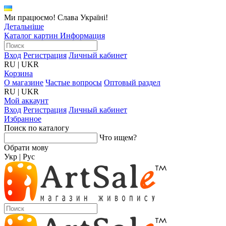
Ми працюємо! Слава Україні!
Детальніше
Каталог картин
Информация
Вход
Регистрация
Личный кабинет
RU
|
UKR
Корзина
О магазине
Частые вопросы
Оптовый раздел
RU
|
UKR
Мой аккаунт
Вход
Регистрация
Личный кабинет
Избранное
Поиск по каталогу
Что ищем?
Обрати мову
Укр
|
Рус