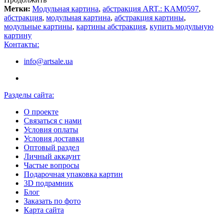
Метки:
Модульная картина
,
абстракция ART.: KAM0597
,
абстракция
,
модульная картина
,
абстракция картины
,
модульные картины
,
картины абстракция
,
купить модульную
картину
Контакты:
info@artsale.ua
Разделы сайта:
О проекте
Связаться с нами
Условия оплаты
Условия доставки
Оптовый раздел
Личный аккаунт
Частые вопросы
Подарочная упаковка картин
3D подрамник
Блог
Заказать по фото
Карта сайта