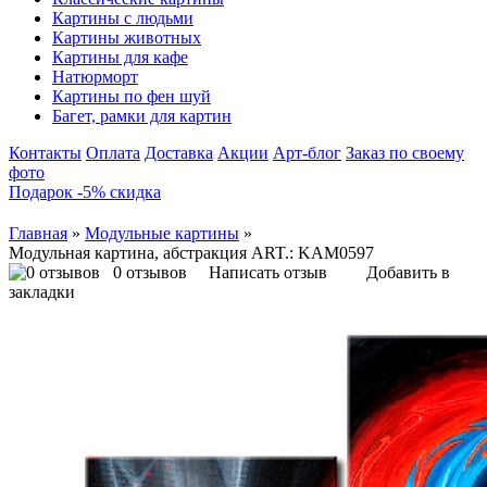
Картины с людьми
Картины животных
Картины для кафе
Натюрморт
Картины по фен шуй
Багет, рамки для картин
Контакты
Оплата
Доставка
Акции
Арт-блог
Заказ по своему
фото
Подарок -5% скидка
Главная
»
Модульные картины
»
Модульная картина, абстракция ART.: KAM0597
0 отзывов
Написать отзыв
Добавить в
закладки