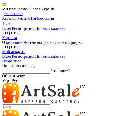
Ми працюємо! Слава Україні!
Детальніше
Каталог картин
Информация
Вход
Регистрация
Личный кабинет
RU
|
UKR
Корзина
О магазине
Частые вопросы
Оптовый раздел
RU
|
UKR
Мой аккаунт
Вход
Регистрация
Личный кабинет
Избранное
Поиск по каталогу
Что ищем?
Обрати мову
Укр
|
Рус