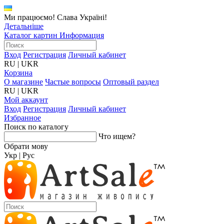
Ми працюємо! Слава Україні!
Детальніше
Каталог картин
Информация
Вход
Регистрация
Личный кабинет
RU
|
UKR
Корзина
О магазине
Частые вопросы
Оптовый раздел
RU
|
UKR
Мой аккаунт
Вход
Регистрация
Личный кабинет
Избранное
Поиск по каталогу
Что ищем?
Обрати мову
Укр
|
Рус