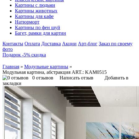
Картины с людьми
Картины животных
Картины для кафе
Натюрморт
Картины по фен шуй
Багет, рамки для картин
Контакты
Оплата
Доставка
Акции
Арт-блог
Заказ по своему
фото
Подарок -5% скидка
Главная
»
Модульные картины
»
Модульная картина, абстракция ART.: KAM0515
0 отзывов
Написать отзыв
Добавить в
закладки