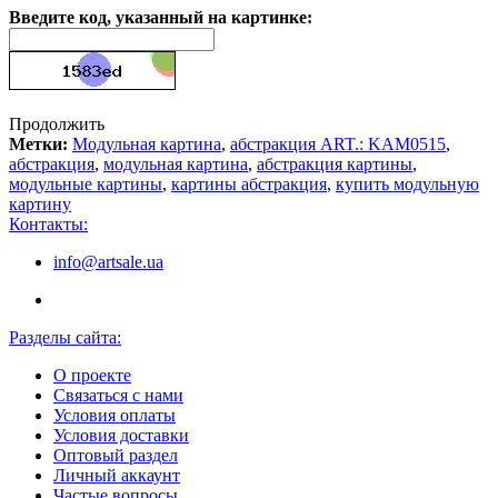
Введите код, указанный на картинке:
Продолжить
Метки:
Модульная картина
,
абстракция ART.: KAM0515
,
абстракция
,
модульная картина
,
абстракция картины
,
модульные картины
,
картины абстракция
,
купить модульную
картину
Контакты:
info@artsale.ua
Разделы сайта:
О проекте
Связаться с нами
Условия оплаты
Условия доставки
Оптовый раздел
Личный аккаунт
Частые вопросы