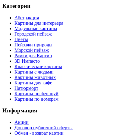
Категории
Абстракция
Картины для интерьера
Модульные картины
Городской пейзаж
Цветы
Пейзажи природы
Морской пейзаж
Рамки для Картин
3D Импасто
Классические картины
Картины с людьми
Картины животных
Картины для кафе
Натюрморт
Картины по фен шуй
Картины по номерам
Информация
Акции
Договор публичной оферты
Обмен - возврат картин