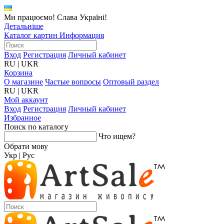
Ми працюємо! Слава Україні!
Детальніше
Каталог картин
Информация
Вход
Регистрация
Личный кабинет
RU
|
UKR
Корзина
О магазине
Частые вопросы
Оптовый раздел
RU
|
UKR
Мой аккаунт
Вход
Регистрация
Личный кабинет
Избранное
Поиск по каталогу
Что ищем?
Обрати мову
Укр
|
Рус