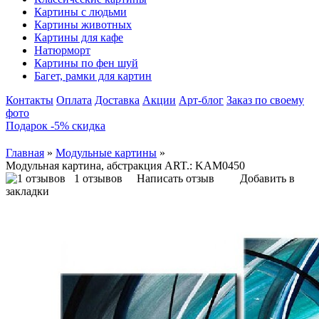
Картины с людьми
Картины животных
Картины для кафе
Натюрморт
Картины по фен шуй
Багет, рамки для картин
Контакты
Оплата
Доставка
Акции
Арт-блог
Заказ по своему
фото
Подарок -5% скидка
Главная
»
Модульные картины
»
Модульная картина, абстракция ART.: KAM0450
1 отзывов
Написать отзыв
Добавить в
закладки