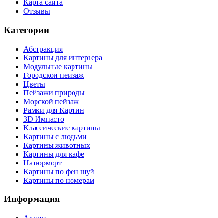
Карта сайта
Отзывы
Категории
Абстракция
Картины для интерьера
Модульные картины
Городской пейзаж
Цветы
Пейзажи природы
Морской пейзаж
Рамки для Картин
3D Импасто
Классические картины
Картины с людьми
Картины животных
Картины для кафе
Натюрморт
Картины по фен шуй
Картины по номерам
Информация
Акции