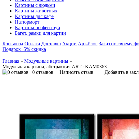
Картины с людьми
Картины животных
Картины для кафе
Натюрморт
Картины по фен шуй
Багет, рамки для картин
Контакты
Оплата
Доставка
Акции
Арт-блог
Заказ по своему ф
Подарок -5% скидка
Главная
»
Модульные картины
»
Модульная картина, абстракция ART.: KAM0363
0 отзывов
Написать отзыв
Добавить в зак