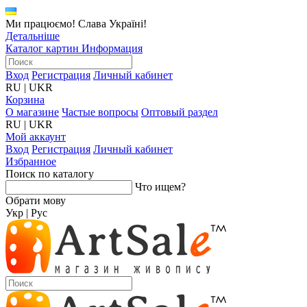
Ми працюємо! Слава Україні!
Детальніше
Каталог картин
Информация
Вход
Регистрация
Личный кабинет
RU
|
UKR
Корзина
О магазине
Частые вопросы
Оптовый раздел
RU
|
UKR
Мой аккаунт
Вход
Регистрация
Личный кабинет
Избранное
Поиск по каталогу
Что ищем?
Обрати мову
Укр
|
Рус