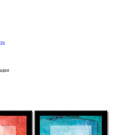
ото
ладки