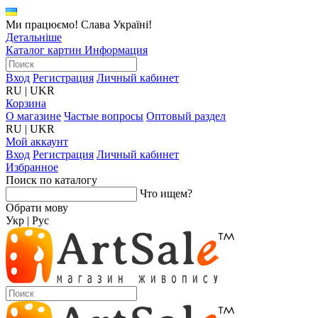
Ми працюємо! Слава Україні!
Детальніше
Каталог картин
Информация
Вход
Регистрация
Личный кабинет
RU
|
UKR
Корзина
О магазине
Частые вопросы
Оптовый раздел
RU
|
UKR
Мой аккаунт
Вход
Регистрация
Личный кабинет
Избранное
Поиск по каталогу
Что ищем?
Обрати мову
Укр
|
Рус