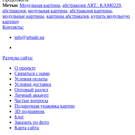
Метки:
Модульная картина
,
абстракция ART.: KAM0229
,
абстракция
,
модульная картина
,
абстракция картины
,
модульные картины
,
картины абстракция
,
купить модульную
картину
Контакты:
info@artsale.ua
Разделы сайта:
О проекте
Связаться с нами
Условия оплаты
Условия доставки
Оптовый раздел
Личный аккаунт
Частые вопросы
Подарочная упаковка картин
3D подрамник
Блог
Заказать по фото
Карта сайта