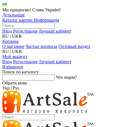
Ми працюємо! Слава Україні!
Детальніше
Каталог картин
Информация
Вход
Регистрация
Личный кабинет
RU
|
UKR
Корзина
О магазине
Частые вопросы
Оптовый раздел
RU
|
UKR
Мой аккаунт
Вход
Регистрация
Личный кабинет
Избранное
Поиск по каталогу
Что ищем?
Обрати мову
Укр
|
Рус