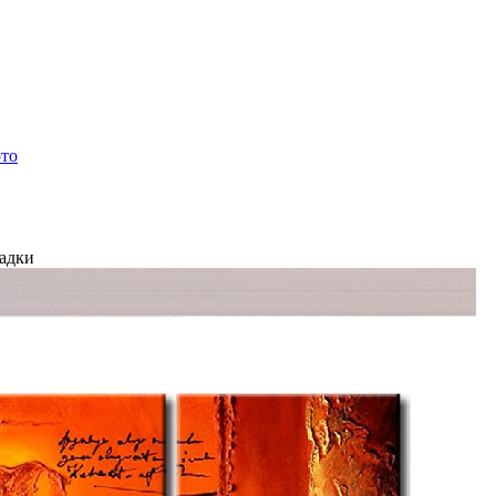
ото
ладки