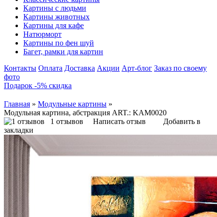
Картины с людьми
Картины животных
Картины для кафе
Натюрморт
Картины по фен шуй
Багет, рамки для картин
Контакты
Оплата
Доставка
Акции
Арт-блог
Заказ по своему
фото
Подарок -5% скидка
Главная
»
Модульные картины
»
Модульная картина, абстракция ART.: KAM0020
1 отзывов
Написать отзыв
Добавить в
закладки