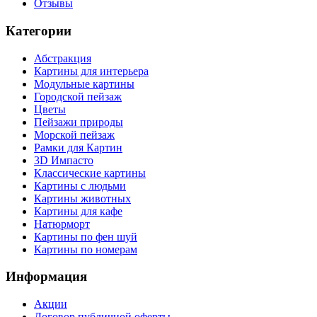
Отзывы
Категории
Абстракция
Картины для интерьера
Модульные картины
Городской пейзаж
Цветы
Пейзажи природы
Морской пейзаж
Рамки для Картин
3D Импасто
Классические картины
Картины с людьми
Картины животных
Картины для кафе
Натюрморт
Картины по фен шуй
Картины по номерам
Информация
Акции
Договор публичной оферты