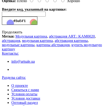
Оценка:
Плохо
Хорошо
Введите код, указанный на картинке:
Продолжить
Метки:
Модульная картина
,
абстракция ART.: KAM0020
,
абстракция
,
модульная картина
,
абстракция картины
,
модульные картины
,
картины абстракция
,
купить модульную
картину
Контакты:
info@artsale.ua
Разделы сайта:
О проекте
Связаться с нами
Условия оплаты
Условия доставки
Оптовый раздел