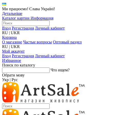
Ми працюємо! Слава Україні!
Детальніше
Каталог картин
Информация
Вход
Регистрация
Личный кабинет
RU
|
UKR
Корзина
О магазине
Частые вопросы
Оптовый раздел
RU
|
UKR
Мой аккаунт
Вход
Регистрация
Личный кабинет
Избранное
Поиск по каталогу
Что ищем?
Обрати мову
Укр
|
Рус