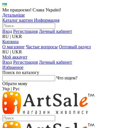
Ми працюємо! Слава Україні!
Детальніше
Каталог картин
Информация
Вход
Регистрация
Личный кабинет
RU
|
UKR
Корзина
О магазине
Частые вопросы
Оптовый раздел
RU
|
UKR
Мой аккаунт
Вход
Регистрация
Личный кабинет
Избранное
Поиск по каталогу
Что ищем?
Обрати мову
Укр
|
Рус