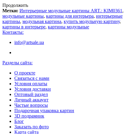
Продолжить
Метки:
Интерьерные модульные картины ART.: KIM0361
,
модульные картины
,
картины для интерьера
,
интерьерные
картины
,
модульная картина
,
купить модульную картину
,
картины в интерьере
,
картины модульные
Контакты:
info@artsale.ua
Разделы сайта:
О проекте
Связаться с нами
Условия оплаты
Условия доставки
Оптовый раздел
Личный аккаунт
Частые вопросы
Подарочная упаковка картин
3D подрамник
Блог
Заказать по фото
Карта сайта