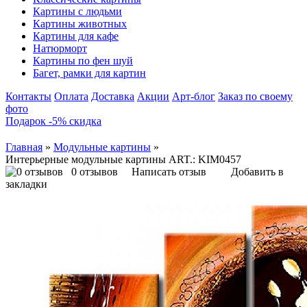
Картины с людьми
Картины животных
Картины для кафе
Натюрморт
Картины по фен шуй
Багет, рамки для картин
Контакты
Оплата
Доставка
Акции
Арт-блог
Заказ по своему
фото
Подарок -5% скидка
Главная
»
Модульные картины
»
Интерьерные модульные картины ART.: KIM0457
0 отзывов
Написать отзыв
Добавить в
закладки