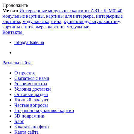
Продолжить
Метки:
Интерьерные модульные картины ART.: KIM0240
,
модульные картины
,
картины для интерьера
,
интерьерные
картины
,
модульная картина
,
купить модульную картину
,
картины в интерьере
,
картины модульные
Контакты:
info@artsale.ua
Разделы сайта:
О проекте
Связаться с нами
Условия оплаты
Условия доставки
Оптовый раздел
Личный аккаунт
Частые вопросы
Подарочная упаковка картин
3D подрамник
Блог
Заказать по фото
Карта сайта