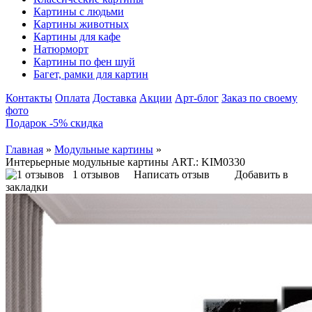
Картины с людьми
Картины животных
Картины для кафе
Натюрморт
Картины по фен шуй
Багет, рамки для картин
Контакты
Оплата
Доставка
Акции
Арт-блог
Заказ по своему
фото
Подарок -5% скидка
Главная
»
Модульные картины
»
Интерьерные модульные картины ART.: KIM0330
1 отзывов
Написать отзыв
Добавить в
закладки