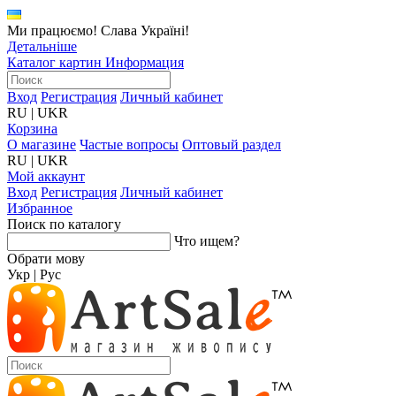
Ми працюємо! Слава Україні!
Детальніше
Каталог картин
Информация
Вход
Регистрация
Личный кабинет
RU
|
UKR
Корзина
О магазине
Частые вопросы
Оптовый раздел
RU
|
UKR
Мой аккаунт
Вход
Регистрация
Личный кабинет
Избранное
Поиск по каталогу
Что ищем?
Обрати мову
Укр
|
Рус