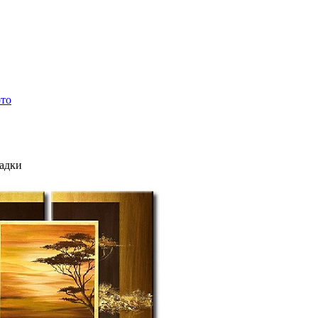
ото
ладки