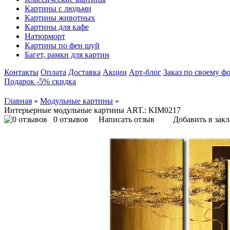
Картины с людьми
Картины животных
Картины для кафе
Натюрморт
Картины по фен шуй
Багет, рамки для картин
Контакты
Оплата
Доставка
Акции
Арт-блог
Заказ по своему ф
Подарок -5% скидка
Главная
»
Модульные картины
»
Интерьерные модульные картины ART.: KIM0217
0 отзывов
Написать отзыв
Добавить в зак