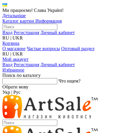
Ми працюємо! Слава Україні!
Детальніше
Каталог картин
Информация
Вход
Регистрация
Личный кабинет
RU
|
UKR
Корзина
О магазине
Частые вопросы
Оптовый раздел
RU
|
UKR
Мой аккаунт
Вход
Регистрация
Личный кабинет
Избранное
Поиск по каталогу
Что ищем?
Обрати мову
Укр
|
Рус