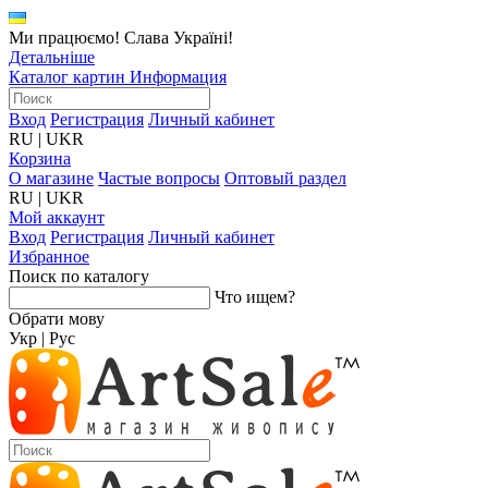
Ми працюємо! Слава Україні!
Детальніше
Каталог картин
Информация
Вход
Регистрация
Личный кабинет
RU
|
UKR
Корзина
О магазине
Частые вопросы
Оптовый раздел
RU
|
UKR
Мой аккаунт
Вход
Регистрация
Личный кабинет
Избранное
Поиск по каталогу
Что ищем?
Обрати мову
Укр
|
Рус