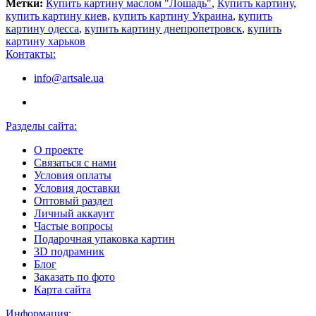
Метки:
Купить картину маслом "Лошадь"
,
Купить картину
,
купить картину киев
,
купить картину Украина
,
купить
картину одесса
,
купить картину днепропетровск
,
купить
картину харьков
Контакты:
info@artsale.ua
Разделы сайта:
О проекте
Связаться с нами
Условия оплаты
Условия доставки
Оптовый раздел
Личный аккаунт
Частые вопросы
Подарочная упаковка картин
3D подрамник
Блог
Заказать по фото
Карта сайта
Информация: