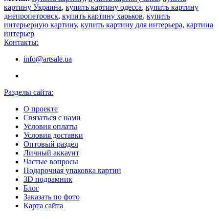
картину Украина
,
купить картину одесса
,
купить картину
днепропетровск
,
купить картину харьков
,
купить
интерьерную картину
,
купить картину для интерьера
,
картина
интерьер
Контакты:
info@artsale.ua
Разделы сайта:
О проекте
Связаться с нами
Условия оплаты
Условия доставки
Оптовый раздел
Личный аккаунт
Частые вопросы
Подарочная упаковка картин
3D подрамник
Блог
Заказать по фото
Карта сайта