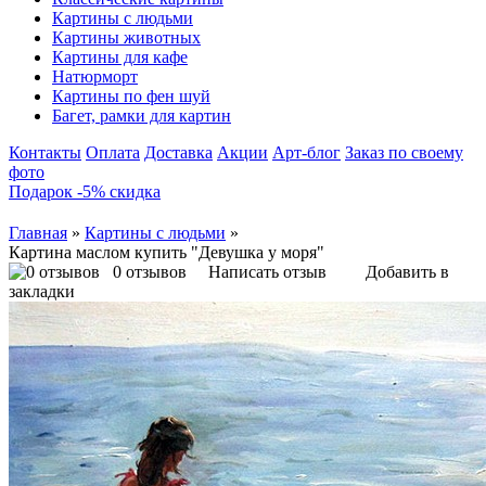
Картины с людьми
Картины животных
Картины для кафе
Натюрморт
Картины по фен шуй
Багет, рамки для картин
Контакты
Оплата
Доставка
Акции
Арт-блог
Заказ по своему
фото
Подарок -5% скидка
Главная
»
Картины с людьми
»
Картина маслом купить "Девушка у моря"
0 отзывов
Написать отзыв
Добавить в
закладки