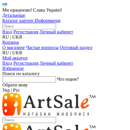
Ми працюємо! Слава Україні!
Детальніше
Каталог картин
Информация
Вход
Регистрация
Личный кабинет
RU
|
UKR
Корзина
О магазине
Частые вопросы
Оптовый раздел
RU
|
UKR
Мой аккаунт
Вход
Регистрация
Личный кабинет
Избранное
Поиск по каталогу
Что ищем?
Обрати мову
Укр
|
Рус