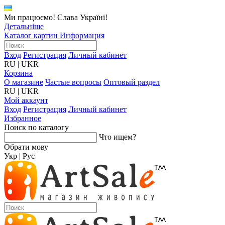
Ми працюємо! Слава Україні!
Детальніше
Каталог картин
Информация
Вход
Регистрация
Личный кабинет
RU
|
UKR
Корзина
О магазине
Частые вопросы
Оптовый раздел
RU
|
UKR
Мой аккаунт
Вход
Регистрация
Личный кабинет
Избранное
Поиск по каталогу
Что ищем?
Обрати мову
Укр
|
Рус