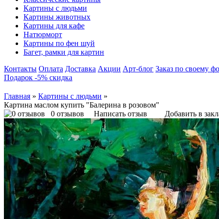
Картины с людьми
Картины животных
Картины для кафе
Натюрморт
Картины по фен шуй
Багет, рамки для картин
Контакты
Оплата
Доставка
Акции
Арт-блог
Заказ по своему ф
Подарок -5% скидка
Главная
»
Картины с людьми
»
Картина маслом купить "Балерина в розовом"
0 отзывов
Написать отзыв
Добавить в зак