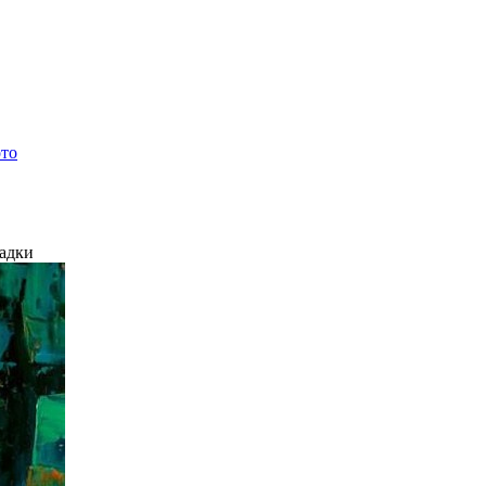
ото
ладки