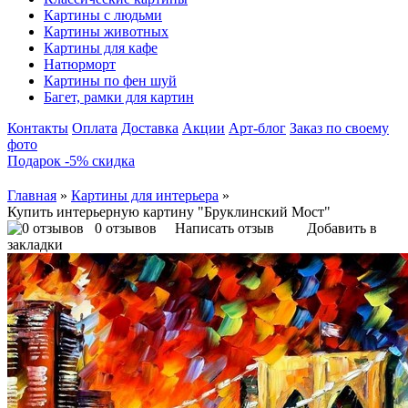
Картины с людьми
Картины животных
Картины для кафе
Натюрморт
Картины по фен шуй
Багет, рамки для картин
Контакты
Оплата
Доставка
Акции
Арт-блог
Заказ по своему
фото
Подарок -5% скидка
Главная
»
Картины для интерьера
»
Купить интерьерную картину "Бруклинский Мост"
0 отзывов
Написать отзыв
Добавить в
закладки