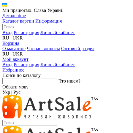
Ми працюємо! Слава Україні!
Детальніше
Каталог картин
Информация
Вход
Регистрация
Личный кабинет
RU
|
UKR
Корзина
О магазине
Частые вопросы
Оптовый раздел
RU
|
UKR
Мой аккаунт
Вход
Регистрация
Личный кабинет
Избранное
Поиск по каталогу
Что ищем?
Обрати мову
Укр
|
Рус