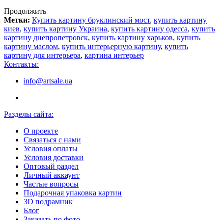
Продолжить
Метки:
Купить картину бруклинский мост
,
купить картину
киев
,
купить картину Украина
,
купить картину одесса
,
купить
картину днепропетровск
,
купить картину харьков
,
купить
картину маслом
,
купить интерьерную картину
,
купить
картину для интерьера
,
картина интерьер
Контакты:
info@artsale.ua
Разделы сайта:
О проекте
Связаться с нами
Условия оплаты
Условия доставки
Оптовый раздел
Личный аккаунт
Частые вопросы
Подарочная упаковка картин
3D подрамник
Блог
Заказать по фото