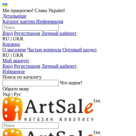
Ми працюємо! Слава Україні!
Детальніше
Каталог картин
Информация
Вход
Регистрация
Личный кабинет
RU
|
UKR
Корзина
О магазине
Частые вопросы
Оптовый раздел
RU
|
UKR
Мой аккаунт
Вход
Регистрация
Личный кабинет
Избранное
Поиск по каталогу
Что ищем?
Обрати мову
Укр
|
Рус