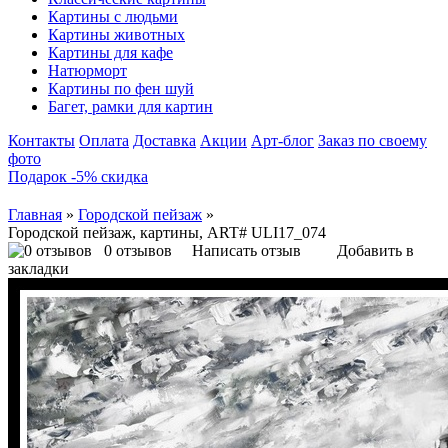
Картины с людьми
Картины животных
Картины для кафе
Натюрморт
Картины по фен шуй
Багет, рамки для картин
Контакты
Оплата
Доставка
Акции
Арт-блог
Заказ по своему
фото
Подарок -5% скидка
Главная
»
Городской пейзаж
»
Городской пейзаж, картины, ART# ULI17_074
0 отзывов
Написать отзыв
Добавить в
закладки