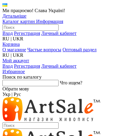
Ми працюємо! Слава Україні!
Детальніше
Каталог картин
Информация
Вход
Регистрация
Личный кабинет
RU
|
UKR
Корзина
О магазине
Частые вопросы
Оптовый раздел
RU
|
UKR
Мой аккаунт
Вход
Регистрация
Личный кабинет
Избранное
Поиск по каталогу
Что ищем?
Обрати мову
Укр
|
Рус