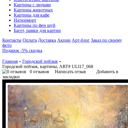
Картины с людьми
Картины животных
Картины для кафе
Натюрморт
Картины по фен шуй
Багет, рамки для картин
Контакты
Оплата
Доставка
Акции
Арт-блог
Заказ по своему
фото
Подарок -5% скидка
Главная
»
Городской пейзаж
»
Городской пейзаж, картины, ART# ULI17_068
0 отзывов
Написать отзыв
Добавить в
закладки